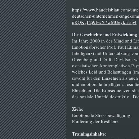
https://www.handelsblatt.com/un
deutschen-unternehmen-angekom
qRQKgF2j9FwX7wMUeykh-ap4
Die Geschichte und Entwicklung
Im Jahre 2000 in der Mind and Li
Emotionsforscher Prof. Paul Ekm
Intelligenz) mit Unterstützung vo
Greenberg und Dr R. Davidson wur
ostasiatischen-kontemplativen Psy
welches Leid und Belastungen (im
sowohl für den Einzelnen als auch
und emotionale Intelligenz result
Einzelnen. Die Konsequenzen sind
das soziale Umfeld destruktiv. Di
Ziele:
Emotionale Stressbewältigung.
Förderung der Resilienz
Trainingsinhalte: