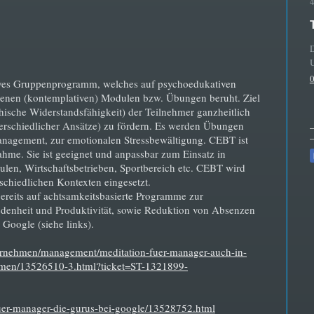
D
atives Gruppenprogramm, welches auf psychoedukativen
enen (kontemplativen) Modulen bzw. Übungen beruht. Ziel
chische Widerstandsfähigkeit) der Teilnehmer ganzheitlich
terschiedlicher Ansätze) zu fördern. Es werden Übungen
anagement, zur emotionalen Stressbewältigung. CEBT ist
hme. Sie ist geeignet und anpassbar zum Einsatz in
hulen, Wirtschaftsbetrieben, Sportbereich etc. CEBT wird
rschiedlichen Kontexten eingesetzt.
ereits auf achtsamkeitsbasierte Programme zur
edenheit und Produktivität, sowie Reduktion von Absenzen
Google (siehe links).
ternehmen/management/meditation-fuer-manager-auch-in-
men/13526510-3.html?ticket=ST-1321899-
uer-manager-die-gurus-bei-google/13528752.html