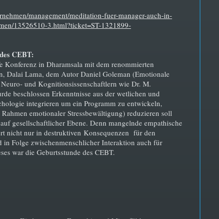
ternehmen/management/meditation-fuer-manager-auch-in-
men/13526510-3.html?ticket=ST-1321899-
 des CEBT:
fe Konferenz in Dharamsala mit dem renommierten
an, Dalai Lama, dem Autor Daniel Goleman (Emotionale
n Neuro- und Kognitionsissenschaftlern wie Dr. M.
de beschlossen Erkenntnisse aus der wetlichen und
chologie integrieren um ein Programm zu entwickeln,
 Rahmen emotionaler Stressbewältigung) reduzieren soll
 auf gesellschaftlicher Ebene. Denn mangelnde empathische
iert nicht nur in destruktiven Konsequenzen für den
 in Folge zwischenmenschlicher Interaktion auch für
eses war die Geburtsstunde des CEBT.