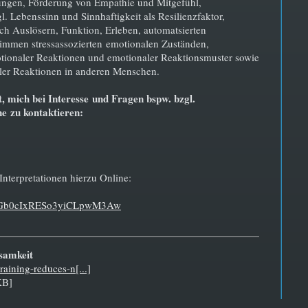
ungen, Förderung von Empathie und Mitgefühl,
. Lebenssinn und Sinnhaftigkeit als Resilienzfaktor,
h Auslösern, Funktion, Erleben, automatsierten
mmen stressassozierten emotionalen Zuständen,
otionaler Reaktionen und emotionaler Reaktionsmuster sowie
er Reaktionen in anderen Menschen.
ht, mich bei Interesse und Fragen bspw.
bzgl.
ne
zu kontaktieren:
Interpretationen hierzu Online:
UCRGb0cIxRESo3yiCLpwM3Aw
samkeit
aining-reduces-n[...]
KB]