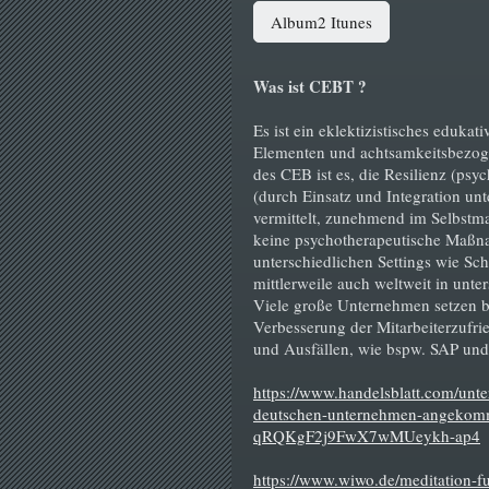
Album2 Itunes
Was ist CEBT ?
Es ist ein eklektizistisches eduk
Elementen und achtsamkeitsbezog
des CEB ist es, die Resilienz (psy
(durch Einsatz und Integration un
vermittelt, zunehmend im Selbstm
keine psychotherapeutische Maßna
unterschiedlichen Settings wie Sc
mittlerweile auch weltweit in unte
Viele große Unternehmen setzen b
Verbesserung der Mitarbeiterzufri
und Ausfällen, wie bspw. SAP und 
https://www.handelsblatt.com/un
deutschen-unternehmen-angekom
qRQKgF2j9FwX7wMUeykh-ap4
https://www.wiwo.de/meditation-f