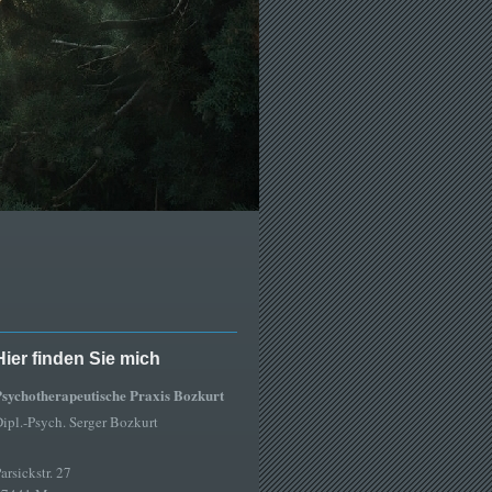
Hier finden Sie mich
sychotherapeutische Praxis Bozkurt
ipl.-Psych. Serger Bozkurt
arsickstr. 27