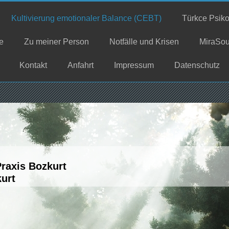
Kultivierung emotionaler Balance (CEBT)
Türkce Psiko
e
Zu meiner Person
Notfälle und Krisen
MiraSou
Kontakt
Anfahrt
Impressum
Datenschutz
raxis Bozkurt
kurt