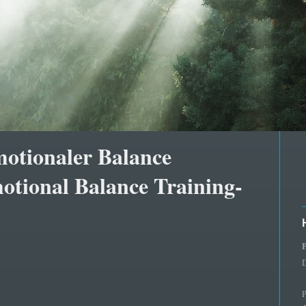
motionaler Balance
otional Balance Training-
P
D
P